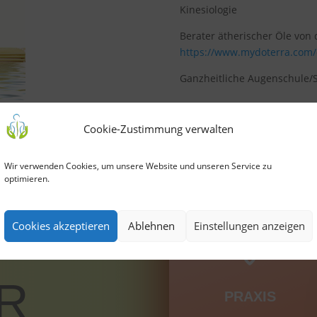
Kinesiologie
Berater ätherischer Öle von
https://www.mydoterra.com/
Ganzheitliche Augenschule/S
Cookie-Zustimmung verwalten
Wir verwenden Cookies, um unsere Website und unseren Service zu
optimieren.
Cookies akzeptieren
Ablehnen
Einstellungen anzeigen
R
PRAXIS