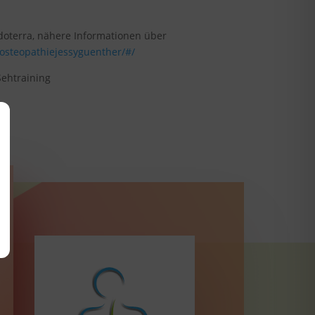
 doterra, nähere Informationen über
osteopathiejessyguenther/#/
ehtraining