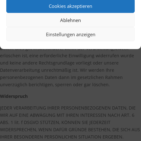
Ihrer Person erforderlich.
Cookies akzeptieren
Löschung, Berichtigung, Einschränkung
Ablehnen
Sie können von uns jederzeit Berichtigung (auch durch
Ergänzung) unrichtiger Daten verlangen sowie eine
Einstellungen anzeigen
Einschränkung ihrer Verarbeitung oder auch die Löschung Ihrer
Daten. Dies gilt insbesondere, wenn der Verarbeitungszweck
erloschen ist, eine erforderliche Einwilligung widerrufen wurde
und keine andere Rechtsgrundlage vorliegt oder unsere
Datenverarbeitung unrechtmäßig ist. Wir werden Ihre
personenbezogenen Daten dann im gesetzlichen Rahmen
unverzüglich berichtigen, sperren oder gar löschen.
Widerspruch
JEDER VERARBEITUNG IHRER PERSONENBEZOGENEN DATEN, DIE
WIR AUF EINE ABWÄGUNG MIT IHREN INTERESSEN NACH ART. 6
ABS. 1 lit. f DSGVO STÜTZEN, KÖNNEN SIE JEDERZEIT
WIDERSPRECHEN, WENN DAFÜR GRÜNDE BESTEHEN, DIE SICH AUS
IHRER BESONDEREN PERSÖNLICHEN SITUATION ERGEBEN.